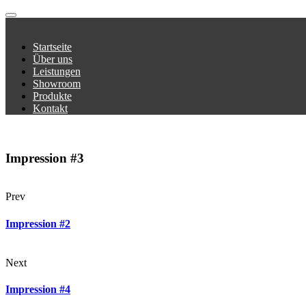
Startseite
Über uns
Leistungen
Showroom
Produkte
Kontakt
Impression #3
Prev
Impression #2
Next
Impression #4